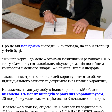
Про це він
повідомив
сьогодні, 2 листопада, на своїй сторінці
у Фейсбуці.
“Дійшла черга і до мене – отримав позитивний результат ПЛР-
тесту. Самопочуття задовільне, лікуюся дома під постійним
контролем сімейного лікаря”, – написав Віталій Федорів.
Також він вкотре закликав людей користуватися засобами
індивідуального захисту та дотримуватися правил карантину.
Нагадаємо, за минулу добу в Івано-Франківській області
виявлено 376 нових випадків зараження коронавірусом
,
26 людей одужали, також зафіксовано 3 летальних випадки.
Загалом же з початку епідемії на Прикарпатті зафіксовано
21169 випадків зараження вірусом COVID-19, 10202 людей