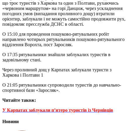
що троє туристів з Харкова та один з Полтави, рухаючись
«червоним маршрутом» на горі Данциж, через ускладнення
погодних умов (випадання проливного дощу) втратили
орієнтир, заблукали і не можуть самостійно продовжити рух,
повідомляє пресслужба ДСНС в області.
О 15:10 для проведення пошуково-рятувальних робіт
направлено чотирьох рятувальників пошуково-рятувального
відділення Ворохта, пост Заросляк.
О 17:35 рятувальники знайшли заблукалих туристів в
задовільному стані.
Через проливний дощ у Карпатах заблукали туристи з
Харкова і Полтави 1
О 21:05 рятувальники супроводили туристів до навчально-
спортивної бази «Заросляк».
Читайте також:
У Карпатах заблукали п’ятеро туристів із Чернівців
Новини