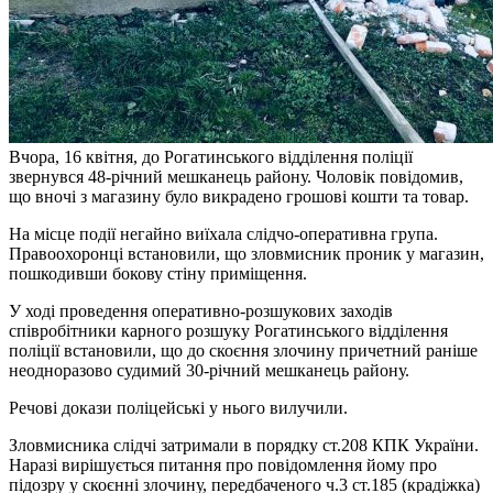
Вчора, 16 квітня, до Рогатинського відділення поліції
звернувся 48-річний мешканець району. Чоловік повідомив,
що вночі з магазину було викрадено грошові кошти та товар.
На місце події негайно виїхала слідчо-оперативна група.
Правоохоронці встановили, що зловмисник проник у магазин,
пошкодивши бокову стіну приміщення.
У ході проведення оперативно-розшукових заходів
співробітники карного розшуку Рогатинського відділення
поліції встановили, що до скоєння злочину причетний раніше
неодноразово судимий 30-річний мешканець району.
Речові докази поліцейські у нього вилучили.
Зловмисника слідчі затримали в порядку ст.208 КПК України.
Наразі вирішується питання про повідомлення йому про
підозру у скоєнні злочину, передбаченого ч.3 ст.185 (крадіжка)