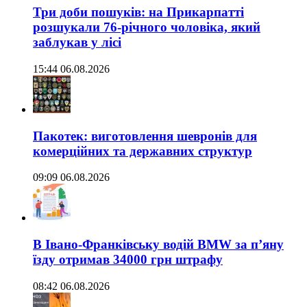
Три доби пошуків: на Прикарпатті
розшукали 76-річного чоловіка, який
заблукав у лісі
15:44 06.08.2026
Пакотек: виготовлення шевронів для
комерційних та державних структур
09:09 06.08.2026
В Івано-Франківську водій BMW за п’яну
їзду отримав 34000 грн штрафу
08:42 06.08.2026