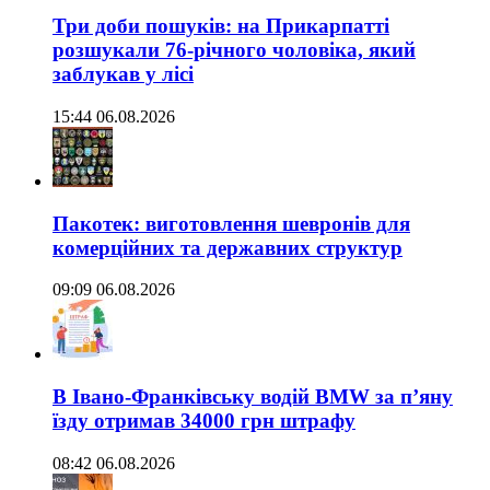
Три доби пошуків: на Прикарпатті
розшукали 76-річного чоловіка, який
заблукав у лісі
15:44 06.08.2026
Пакотек: виготовлення шевронів для
комерційних та державних структур
09:09 06.08.2026
В Івано-Франківську водій BMW за п’яну
їзду отримав 34000 грн штрафу
08:42 06.08.2026