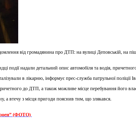
домлення від громадянина про ДТП: на вулиці Деповській, на піш
видці події надали детальний опис автомобіля та водія, причетно
лізували в лікарню, інформує прес-служба патрульної поліції Ів
причетного до ДТП, а також можливе місце перебування його вла
у, а втечу з місця пригоди пояснив тим, що злякався.
ітроен” (ФОТО)