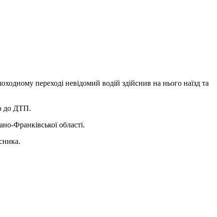
оходному переході невідомий водій здійснив на нього наїзд та
го до ДТП.
ано-Франківської області.
сника.