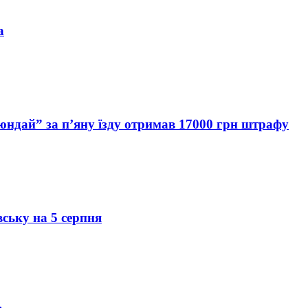
а
Хюндай” за п’яну їзду отримав 17000 грн штрафу
вську на 5 серпня