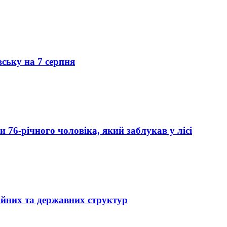
вську на 7 серпня
76-річного чоловіка, який заблукав у лісі
ійних та державних структур