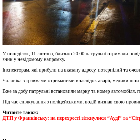
У понеділок, 11 лютого, близько 20.00 патрульні отримали пові
зник у невідомому напрямку.
Інспекторам, які прибули на вказану адресу, потерпілий та оче
Чоловіка з травмами отриманими внаслідок аварії, медики шпита
Вже за добу патрульні встановили марку та номер автомобіля, 
Під час спілкування з поліцейськими, водій визнав свою провин
Читайте також:
ДТП у Франківську: на перехресті зіткнулися “Ауді” та “С