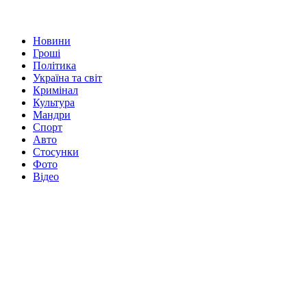
Новини
Гроші
Політика
Україна та світ
Кримінал
Культура
Мандри
Спорт
Авто
Стосунки
Фото
Відео