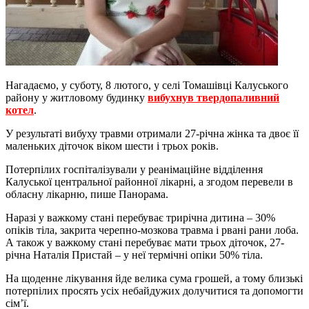
Нагадаємо, у суботу, 8 лютого, у селі Томашівці Калуського
району у житловому будинку
вибухнув твердопаливний
котел
.
У результаті вибуху травми отримали 27-річна жінка та двоє її
маленьких діточок віком шести і трьох років.
Потерпілих госпіталізували у реанімаційне відділення
Калуської центральної районної лікарні, а згодом перевели в
обласну лікарню, пише Панорама.
Наразі у важкому стані перебуває трирічна дитина – 30%
опіків тіла, закрита черепно-мозкова травма і рвані рани лоба.
А також у важкому стані перебуває мати трьох діточок, 27-
річна Наталія Пристай – у неї термічні опіки 50% тіла.
На щоденне лікування йде велика сума грошей, а тому близькі
потерпілих просять усіх небайдужих долучитися та допомогти
сім’ї.