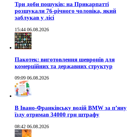
Три доби пошуків: на Прикарпатті
розшукали 76-річного чоловіка, який
заблукав у лісі
15:44 06.08.2026
Пакотек: виготовлення шевронів для
комерційних та державних структур
09:09 06.08.2026
В Івано-Франківську водій BMW за п’яну
їзду отримав 34000 грн штрафу
08:42 06.08.2026