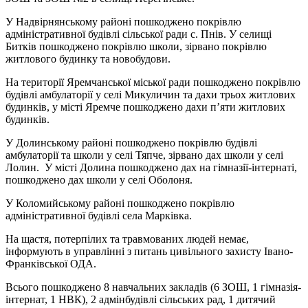
У Надвірнянському районі пошкоджено покрівлю
адміністративної будівлі сільської ради с. Пнів. У селищі
Битків пошкоджено покрівлю школи, зірвано покрівлю
житлового будинку та новобудови.
На території Яремчанської міської ради пошкоджено покрівлю
будівлі амбулаторії у селі Микуличин та дахи трьох житлових
будинків, у місті Яремче пошкоджено дахи п’яти житлових
будинків.
У Долинському районі пошкоджено покрівлю будівлі
амбулаторії та школи у селі Тяпче, зірвано дах школи у селі
Лолин. У місті Долина пошкоджено дах на гімназії-інтернаті,
пошкоджено дах школи у селі Оболоня.
У Коломийському районі пошкоджено покрівлю
адміністративної будівлі села Марківка.
На щастя, потерпілих та травмованих людей немає,
інформують в управлінні з питань цивільного захисту Івано-
Франківської ОДА.
Всього пошкоджено 8 навчальних закладів (6 ЗОШ, 1 гімназія-
інтернат, 1 НВК), 2 адмінбудівлі сільських рад, 1 дитячий