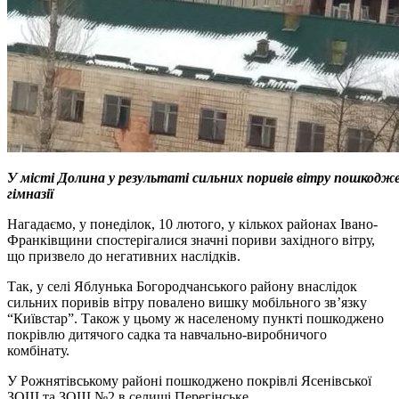
У місті Долина у результаті сильних поривів вітру пошкодж
гімназії
Нагадаємо, у понеділок, 10 лютого, у кількох районах Івано-
Франківщини спостерігалися значні пориви західного вітру,
що призвело до негативних наслідків.
Так, у селі Яблунька Богородчанського району внаслідок
сильних поривів вітру повалено вишку мобільного зв’язку
“Київстар”. Також у цьому ж населеному пункті пошкоджено
покрівлю дитячого садка та навчально-виробничого
комбінату.
У Рожнятівському районі пошкоджено покрівлі Ясенівської
ЗОШ та ЗОШ №2 в селищі Перегінське.