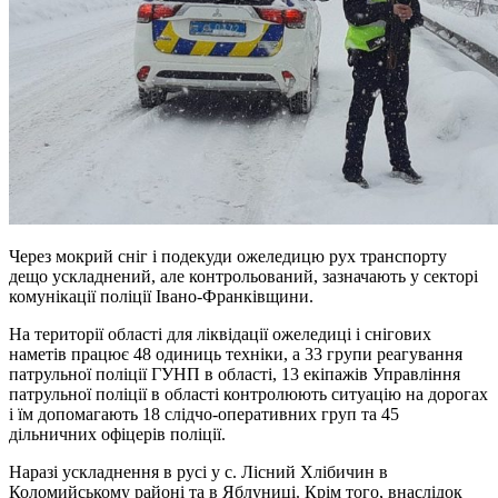
Через мокрий сніг і подекуди ожеледицю рух транспорту
дещо ускладнений, але контрольований, зазначають у секторі
комунікації поліції Івано-Франківщини.
На території області для ліквідації ожеледиці і снігових
наметів працює 48 одиниць техніки, а 33 групи реагування
патрульної поліції ГУНП в області, 13 екіпажів Управління
патрульної поліції в області контролюють ситуацію на дорогах
і їм допомагають 18 слідчо-оперативних груп та 45
дільничних офіцерів поліції.
Наразі ускладнення в русі у с. Лісний Хлібичин в
Коломийському районі та в Яблуниці. Крім того, внаслідок