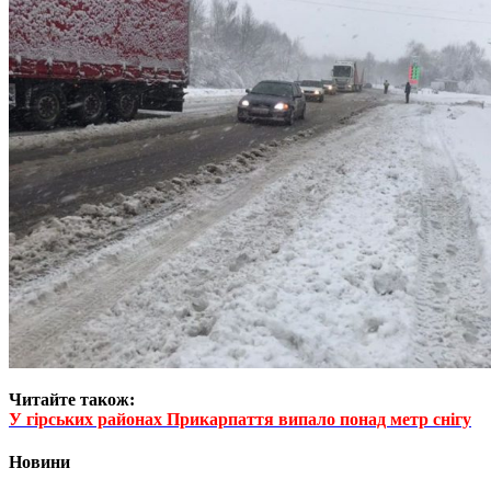
Читайте також:
У гірських районах Прикарпаття випало понад метр снігу
Новини