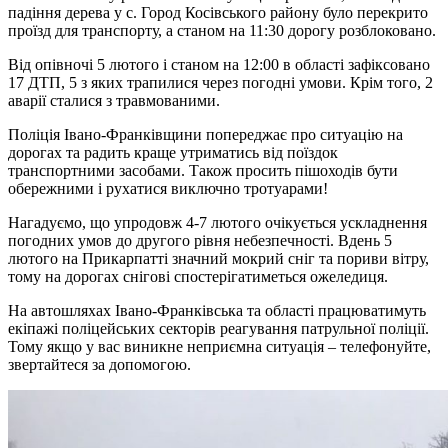
падіння дерева у с. Город Косівського району було перекрито
проїзд для транспорту, а станом на 11:30 дорогу розблоковано.
Від опівночі 5 лютого і станом на 12:00 в області зафіксовано
17 ДТП, 5 з яких трапилися через погодні умови. Крім того, 2
аварії сталися з травмованими.
Поліція Івано-Франківщини попереджає про ситуацію на
дорогах та радить краще утриматись від поїздок
транспортними засобами. Також просить пішоходів бути
обережними і рухатися виключно тротуарами!
Нагадуємо, що упродовж 4-7 лютого очікується ускладнення
погодних умов до другого рівня небезпечності. Вдень 5
лютого на Прикарпатті значний мокрий сніг та пориви вітру,
тому на дорогах снігові спостерігатиметься ожеледиця.
На автошляхах Івано-Франківська та області працюватимуть
екіпажі поліцейських секторів реагування патрульної поліції.
Тому якщо у вас виникне неприємна ситуація – телефонуйте,
звертайтеся за допомогою.