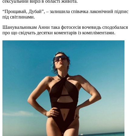
сексуальний виріз в області живота.
“Прощавай, Дубай”, – залишила співачка лаконічний підпис
під світлинами.
Шанувальникам Анни така фотосесія вочевидь сподобалася
про що свідчать десятки коментарів із компліментами.