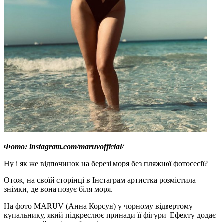
Фото: instagram.com/maruvofficial/
Ну і як же відпочинок на березі моря без пляжної фотосесії?
Отож, на своїй сторінці в Інстаграм артистка розмістила
знімки, де вона позує біля моря.
На фото MARUV (Анна Корсун) у чорному відвертому
купальнику, який підкреслює принади її фігури. Ефекту додає