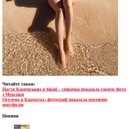
Читайте також:
Настя Каменських в бікіні – співачка показала гаряче фото
з Мексики
Оголена в Карпатах: фотограф показала еротичне
портфоліо
Новини