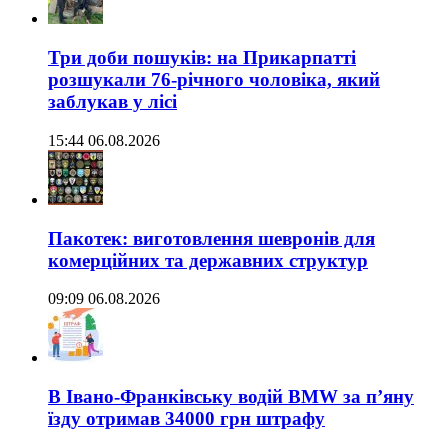
Три доби пошуків: на Прикарпатті
розшукали 76-річного чоловіка, який
заблукав у лісі
15:44 06.08.2026
Пакотек: виготовлення шевронів для
комерційних та державних структур
09:09 06.08.2026
В Івано-Франківську водій BMW за п’яну
їзду отримав 34000 грн штрафу