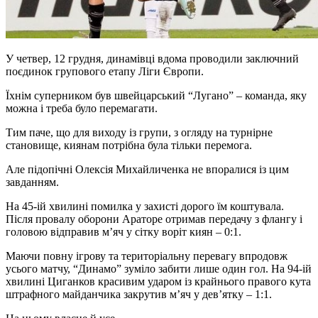
У четвер, 12 грудня, динамівці вдома проводили заключний
поєдинок групового етапу Ліги Європи.
Їхнім суперником був швейцарський “Лугано” – команда, яку
можна і треба було перемагати.
Тим паче, що для виходу із групи, з огляду на турнірне
становище, киянам потрібна була тільки перемога.
Але підопічні Олексія Михайличенка не впоралися із цим
завданням.
На 45-ій хвилині помилка у захисті дорого їм коштувала.
Після провалу оборони Араторе отримав передачу з флангу і
головою відправив м’яч у сітку воріт киян – 0:1.
Маючи повну ігрову та територіальну перевагу впродовж
усього матчу, “Динамо” зуміло забити лише один гол. На 94-ій
хвилині Циганков красивим ударом із крайнього правого кута
штрафного майданчика закрутив м’яч у дев’ятку – 1:1.