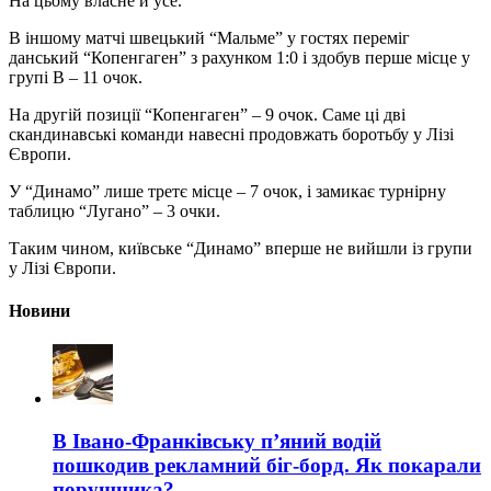
На цьому власне й усе.
В іншому матчі швецький “Мальме” у гостях переміг
данський “Копенгаген” з рахунком 1:0 і здобув перше місце у
групі В – 11 очок.
На другій позиції “Копенгаген” – 9 очок. Саме ці дві
скандинавські команди навесні продовжать боротьбу у Лізі
Європи.
У “Динамо” лише третє місце – 7 очок, і замикає турнірну
таблицю “Лугано” – 3 очки.
Таким чином, київське “Динамо” вперше не вийшли із групи
у Лізі Європи.
Новини
В Івано-Франківську п’яний водій
пошкодив рекламний біг-борд. Як покарали
порушника?