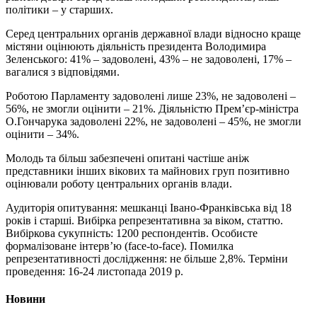
політики – у старших.
Серед центральних органів державної влади відносно краще
містяни оцінюють діяльність президента Володимира
Зеленського: 41% – задоволені, 43% – не задоволені, 17% –
вагалися з відповідями.
Роботою Парламенту задоволені лише 23%, не задоволені –
56%, не змогли оцінити – 21%. Діяльністю Прем’єр-міністра
О.Гончарука задоволені 22%, не задоволені – 45%, не змогли
оцінити – 34%.
Молодь та більш забезпечені опитані частіше аніж
представники інших вікових та майнових груп позитивно
оцінювали роботу центральних органів влади.
Аудиторія опитування: мешканці Івано-Франківська від 18
років і старші. Вибірка репрезентативна за віком, статтю.
Вибіркова сукупність: 1200 респондентів. Особисте
формалізоване інтерв’ю (face-to-face). Помилка
репрезентативності дослідження: не більше 2,8%. Терміни
проведення: 16-24 листопада 2019 р.
Новини