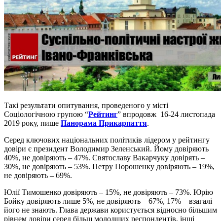
Такі результати опитування, проведеного у місті
Соціологічною групою “
Рейтинг
” впродовж 16-24 листопада
2019 року, пише
Панорама Прикарпаття
.
Серед ключових національних політиків лідером у рейтингу
довіри є президент Володимир Зеленський. Йому довіряють
40%, не довіряють – 47%. Святославу Вакарчуку довірять –
30%, не довіряють – 53%. Петру Порошенку довіряють – 19%,
не довіряють – 69%.
Юлії Тимошенко довіряють – 15%, не довіряють – 73%. Юрію
Бойку довіряють лише 5%, не довіряють – 67%, 17% – взагалі
його не знають. Глава держави користується відносно більшим
рівнем довіри серед більш молодших респондентів, інші