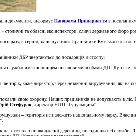
ували документи, інформує
Панорама Прикарпаття
з посилання
– столичні та обласні екоінспектори, слідчі державного бюро р
о разу, в серпні, їх не пустили. Працівники Кутського лісгоспу
рацівники ДБР звертаються до посадовців лісгоспу:
ння службовим становищем посадовими особами ДП “Кутське лісо
е торік, каже директор, через незаконні вирубування, які на їх
поклали свою охорону. Наших працівників не допускають в ліс. П
рій Стефурак
, директор НПП “Гуцульщина”.
ушували – територія не належить національному парку. Власник 
”.
ток на заготівлю пошкодженої деревини, погодивши всі служби. 