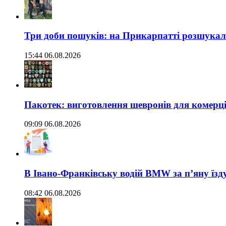
Три доби пошуків: на Прикарпатті розшукали 
15:44 06.08.2026
Пакотек: виготовлення шевронів для комерц
09:09 06.08.2026
В Івано-Франківську водій BMW за п’яну їз
08:42 06.08.2026