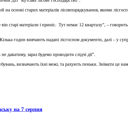
ничий ДП “Кутське лісове господарство”.
й на основі старих матеріалів лісовпорядкування, якими лісгос
він старі матеріали і приніс. Тут немає 12 кварталу”, – говорит
Кілька годин вивчають надані лісгоспом документи, далі – у супр
 не даватиму, зараз будемо проводити слідчі дії”.
убувань, визначають їхні межі, та рахують пеньки. Знімати це на
вську на 7 серпня