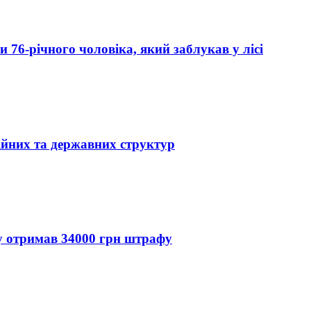
76-річного чоловіка, який заблукав у лісі
ійних та державних структур
ду отримав 34000 грн штрафу