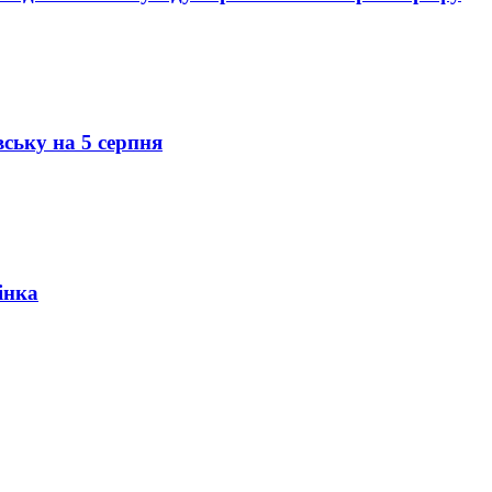
вську на 5 серпня
інка