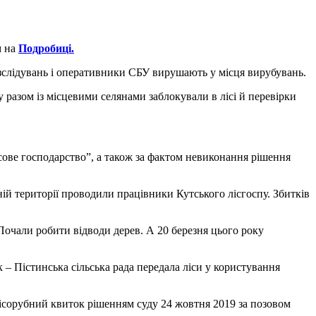
м на
Подробиці.
озслідувань і оперативники СБУ вирушають у місця вирубувань.
 разом із місцевими селянами заблокували в лісі й перевірки
ве господарство”, а також за фактом невиконання рішення
ній території проводили працівники Кутського лісгоспу. Збитків
очали робити відводи дерев. А 20 березня цього року
– Пістинська сільська рада передала ліси у користування
Лісорубний квиток рішенням суду 24 жовтня 2019 за позовом