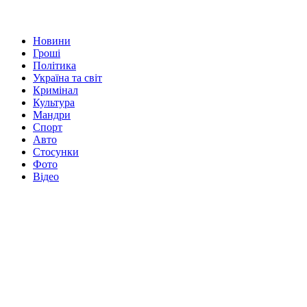
Новини
Гроші
Політика
Україна та світ
Кримінал
Культура
Мандри
Спорт
Авто
Стосунки
Фото
Відео