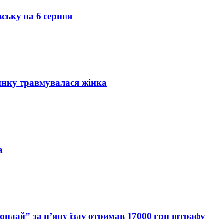
вську на 6 серпня
инку травмувалася жінка
а
Хюндай” за п’яну їзду отримав 17000 грн штрафу