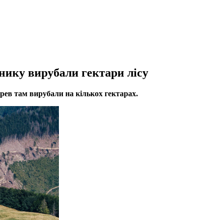
нику вирубали гектари лісу
рев там вирубали на кількох гектарах.