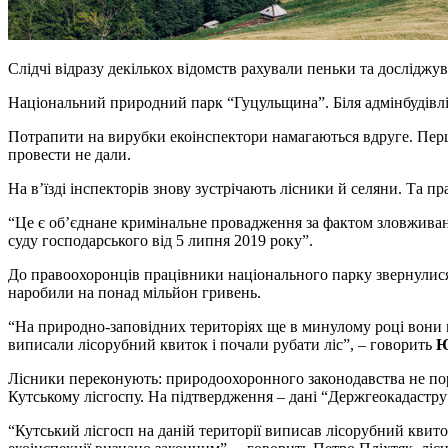
Слідчі відразу декількох відомств рахували пеньки та дослідж
Національний природний парк “Гуцульщина”. Біля адмінбудівлі 
Потрапити на вирубки екоінспектори намагаються вдруге. Першог
провести не дали.
На в’їзді інспекторів знову зустрічають лісники й селяни. Та п
“Це є об’єднане кримінальне провадження за фактом зловжива
суду господарського від 5 липня 2019 року”.
До правоохоронців працівники національного парку звернулися щ
наробили на понад мільйон гривень.
“На природно-заповідних територіях ще в минулому році вони 
виписали лісорубний квиток і почали рубати ліс”, – говорить
Ю
Лісники переконують: природоохоронного законодавства не пор
Кутському лісгоспу. На підтвердження – дані “Держгеокадастру
“Кутський лісгосп на даній території виписав лісорубний кви