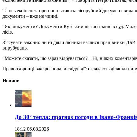
екоінспекції визнано законним”, – говорить Петро Пліхтяк, ліс
Та ось екоінспектори наполягають: лісорубний документ видани
документи – вже не чинні.
“Які документи? Документи Кутський лісгосп заніс в суд. Може 
лісів.
З’ясувати законно чи ні діяли лісники взялися працівники ДБР. 
вирубувань.
“Можете сказати, що зараз відбувається? – Ні, ніяких коментарів
Правоохоронці вже розпочали слідчі дії: оглядають ділянки вир
Новини
До 30° тепла: прогноз погоди в Івано-Франкі
18:12 06.08.2026