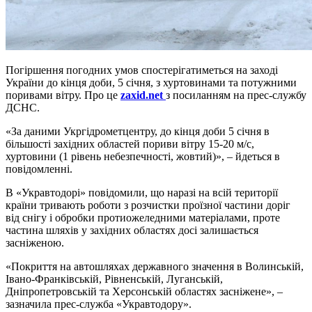
Погіршення погодних умов спостерігатиметься на заході
України до кінця доби, 5 січня, з хуртовинами та потужними
поривами вітру. Про це
zaxid.net
з посиланням на прес-службу
ДСНС.
«За даними Укргідрометцентру, до кінця доби 5 січня в
більшості західних областей пориви вітру 15-20 м/с,
хуртовини (1 рівень небезпечності, жовтий)», – йдеться в
повідомленні.
В «Укравтодорі» повідомили, що наразі на всій території
країни тривають роботи з розчистки проїзної частини доріг
від снігу і обробки протиожеледними матеріалами, проте
частина шляхів у західних областях досі залишається
засніженою.
«Покриття на автошляхах державного значення в Волинській,
Івано-Франківській, Рівненській, Луганській,
Дніпропетровській та Херсонській областях засніжене», –
зазначила прес-служба «Укравтодору».