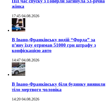
Під час спуску з Говерли загинула 53-річна
жінка
17:45 04.08.2026
В Івано-Франківську водій “Форда” за
п’яну їзду отримав 51000 грн штрафу з
конфіскацією авто
14:47 04.08.2026
В Івано-Франківську біля будинку виявили
тіло мертвого чоловіка
14:20 04.08.2026