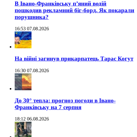
В Івано-Франківську п’яний водій
пошкодив рекламний біг-борд. Як покарали
порушника?
16:53 07.08.2026
На війні загинув прикарпатець Тарас Когут
16:30 07.08.2026
До 30° тепла: прогноз погоди в Івано-
Франківську на 7 серпня
18:12 06.08.2026