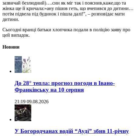
зазвичай безлюдний)….син як міг так і пояснив,каже,що та
жінка ще й кричала:»ану пішов геть, що вчепився до дитини…
потім підвела під будинок і пішла далі!”, – розповідає мати
дитини.
Сьогодні вранці батьки хлопчика подали в поліцію заяву про
цей випадок.
Новини
До 28° тепла: прогноз погоди в Івано-
Франківську на 10 серпня
21:19 09.08.2026
У Богородчанах водій “Ауді” збив 11-річну