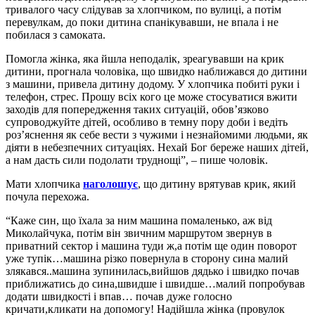
тривалого часу слідував за хлопчиком, по вулиці, а потім
перевулкам, до поки дитина спанікувавши, не впала і не
побилася з самоката.
Помогла жінка, яка йшла неподалік, зреагувавши на крик
дитини, прогнала чоловіка, що швидко наближався до дитини
з машини, привела дитину додому. У хлопчика побиті руки і
телефон, стрес. Прошу всіх кого це може стосуватися вжити
заходів для попередження таких ситуацій, обов’язково
супроводжуйте дітей, особливо в темну пору доби і ведіть
роз’яснення як себе вести з чужими і незнайомими людьми, як
діяти в небезпечних ситуаціях. Нехай Бог береже наших дітей,
а нам дасть сили подолати труднощі”, – пише чоловік.
Мати хлопчика
наголошує
, що дитину врятував крик, який
почула перехожа.
“Каже син, що їхала за ним машина помаленько, аж від
Миколайчука, потім він звичним маршрутом звернув в
приватний сектор і машина туди ж,а потім ще один поворот
уже тупік…машина різко повернула в сторону сина малий
злякався..машина зупинилась,вийшов дядько і швидко почав
приближатись до сина,швидше і швидше…малий попробував
додати швидкості і впав… почав дуже голосно
кричати,кликати на допомогу! Надійшла жінка (провулок