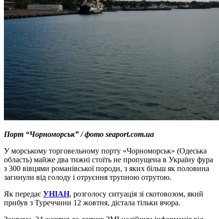
Порт “Чорноморськ” / фото seaport.com.ua
У морському торговельному порту «Чорноморськ» (Одеська
область) майже два тижні стоїть не пропущена в Україну фура
з 300 вівцями романівської породи, з яких більш як половина
загинули від голоду і отруєння трупною отрутою.
Як передає
УНІАН
, розголосу ситуація зі скотовозом, який
прибув з Туреччини 12 жовтня, дістала тільки вчора.