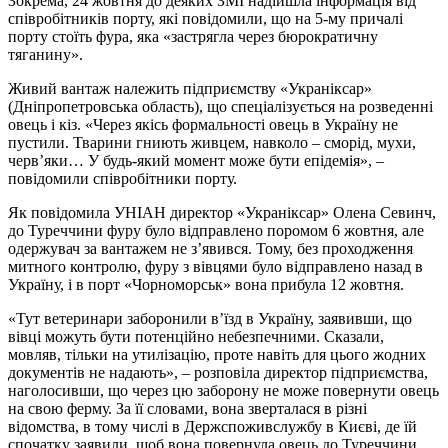
Зокрема, 24 жовтня до деяких ЗМІ надійшла інформація від
співробітників порту, які повідомили, що на 5-му причалі
порту стоїть фура, яка «застрягла через бюрократичну
тяганину».
Живий вантаж належить підприємству «Украніксар»
(Дніпропетровська область), що спеціалізується на розведенні
овець і кіз. «Через якісь формальності овець в Україну не
пустили. Тварини гниють живцем, навколо – сморід, мухи,
черв’яки… У будь-який момент може бути епідемія», –
повідомили співробітники порту.
Як повідомила УНІАН директор «Украніксар» Олена Севинч,
до Туреччини фуру було відправлено поромом 6 жовтня, але
одержувач за вантажем не з’явився. Тому, без проходження
митного контролю, фуру з вівцями було відправлено назад в
Україну, і в порт «Чорноморськ» вона прибула 12 жовтня.
«Тут ветеринари заборонили в’їзд в Україну, заявивши, що
вівці можуть бути потенційно небезпечними. Сказали,
мовляв, тільки на утилізацію, проте навіть для цього жодних
документів не надають», – розповіла директор підприємства,
наголосивши, що через цю заборону не може повернути овець
на свою ферму. За її словами, вона зверталася в різні
відомства, в тому числі в Держспоживслужбу в Києві, де їй
спочатку заявили, щоб вона повернула овець до Туреччини