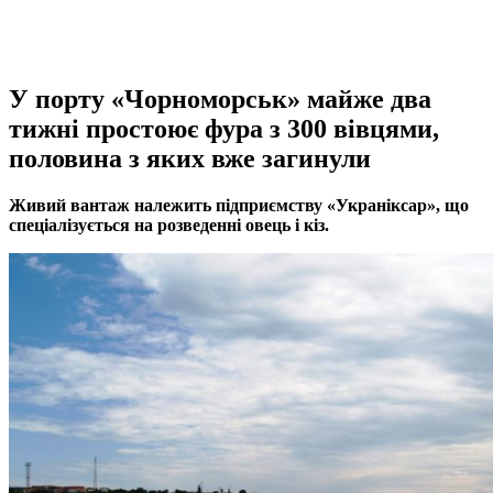
У порту «Чорноморськ» майже два
тижні простоює фура з 300 вівцями,
половина з яких вже загинули
Живий вантаж належить підприємству «Украніксар», що
спеціалізується на розведенні овець і кіз.