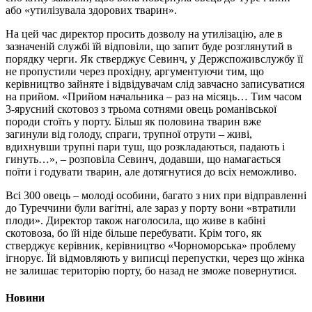
або «утилізувала здорових тварин».
На цей час директор просить дозволу на утилізацію, але в
зазначеній службі їй відповіли, що запит буде розглянутий в
порядку черги. Як стверджує Севинч, у Держспоживслужбу її
не пропустили через прохідну, аргументуючи тим, що
керівництво зайняте і відвідувачам слід завчасно записуватися
на прийом. «Прийом начальника – раз на місяць… Тим часом
3-ярусний скотовоз з трьома сотнями овець романівської
породи стоїть у порту. Більш як половина тварин вже
загинули від голоду, спраги, трупної отрути – живі,
вдихнувши трупні пари туш, що розкладаються, падають і
гинуть…», – розповіла Севинч, додавши, що намагається
поїти і годувати тварин, але дотягнутися до всіх неможливо.
Всі 300 овець – молоді особини, багато з них при відправленні
до Туреччини були вагітні, але зараз у порту вони «втратили
плоди». Директор також наголосила, що живе в кабіні
скотовоза, бо їй ніде більше перебувати. Крім того, як
стверджує керівник, керівництво «Чорноморська» проблему
ігнорує. Їй відмовляють у виписці перепустки, через що жінка
не залишає територію порту, бо назад не зможе повернутися.
Новини