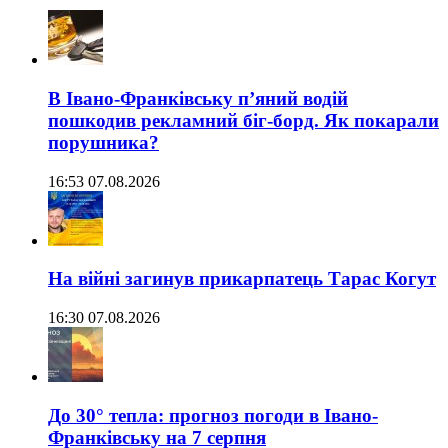
В Івано-Франківську п’яний водій
пошкодив рекламний біг-борд. Як покарали
порушника?
16:53 07.08.2026
На війні загинув прикарпатець Тарас Когут
16:30 07.08.2026
До 30° тепла: прогноз погоди в Івано-
Франківську на 7 серпня