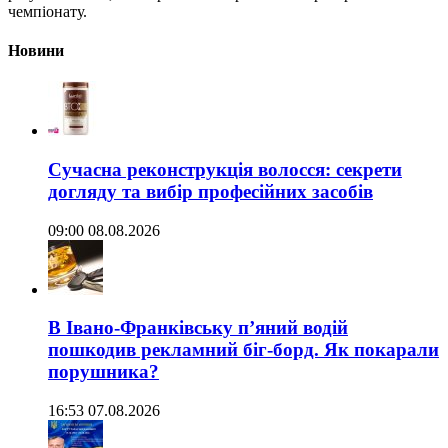
чемпіонату.
Новини
Сучасна реконструкція волосся: секрети
догляду та вибір професійних засобів
09:00 08.08.2026
В Івано-Франківську п’яний водій
пошкодив рекламний біг-борд. Як покарали
порушника?
16:53 07.08.2026