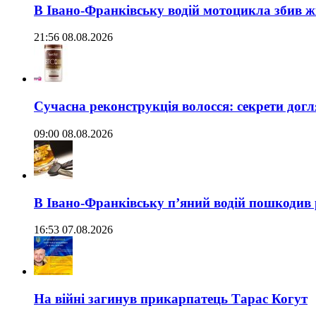
В Івано-Франківську водій мотоцикла збив жі
21:56 08.08.2026
Сучасна реконструкція волосся: секрети догл
09:00 08.08.2026
В Івано-Франківську п’яний водій пошкодив
16:53 07.08.2026
На війні загинув прикарпатець Тарас Когут