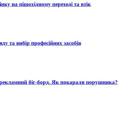
нку на пішохідному переході та втік
яду та вибір професійних засобів
 рекламний біг-борд. Як покарали порушника?