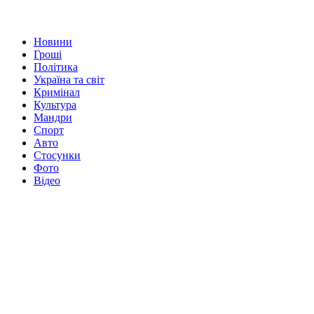
Новини
Гроші
Політика
Україна та світ
Кримінал
Культура
Мандри
Спорт
Авто
Стосунки
Фото
Відео