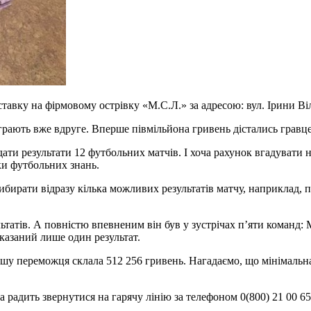
авку на фірмовому острівку «М.С.Л.» за адресою: вул. Ірини Віл
ають вже вдруге. Вперше півмільйона гривень дістались гравцев
ати результати 12 футбольних матчів. І хоча рахунок вгадувати н
ьки футбольних знань.
ирати відразу кілька можливих результатів матчу, наприклад, п
ультатів. А повністю впевненим він був у зустрічах п’яти команд
вказаний лише один результат.
ашу переможця склала 512 256 гривень. Нагадаємо, що мінімальна 
радить звернутися на гарячу лінію за телефоном 0(800) 21 00 6