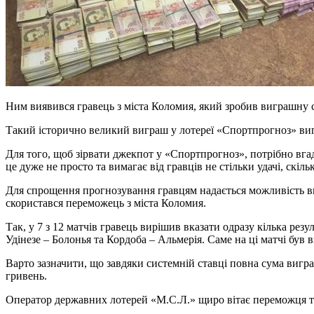
Ним виявився гравець з міста Коломия, який зробив виграшну ст
Такий історично великий виграш у лотереї «Спортпрогноз» вигр
Для того, щоб зірвати джекпот у «Спортпрогноз», потрібно вгад
це дуже не просто та вимагає від гравців не стільки удачі, скіл
Для спрощення прогнозування гравцям надається можливість виб
скористався переможець з міста Коломия.
Так, у 7 з 12 матчів гравець вирішив вказати одразу кілька рез
Удінезе – Болонья та Кордоба – Альмерія. Саме на ці матчі був 
Варто зазначити, що завдяки системній ставці повна сума вигр
гривень.
Оператор державних лотерей «М.С.Л.» щиро вітає переможця та 