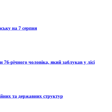
вську на 7 серпня
76-річного чоловіка, який заблукав у лісі
ійних та державних структур