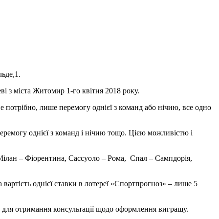
ьде,1.
і з міста Житомир 1-го квітня 2018 року.
е потрібно, лише перемогу однієї з команд або нічию, все одно
еремогу однієї з команд і нічию тощо. Цією можливістю і
: Мілан – Фіорентина, Сассуоло – Рома, Спал – Сампдорія,
вартість однієї ставки в лотереї «Спортпрогноз» – лише 5
5 для отримання консультації щодо оформлення виграшу.