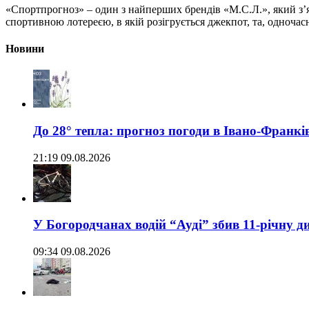
«Спортпрогноз» – один з найперших брендів «М.С.Л.», який з’я
спортивною лотереєю, в якій розігрується джекпот, та, одночас
Новини
До 28° тепла: прогноз погоди в Івано-Франкі
21:19 09.08.2026
У Богородчанах водій “Ауді” збив 11-річну д
09:34 09.08.2026