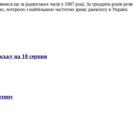
вився ще за радянських часів у 1987 році. За тридцять років р
но, лотереєю з найбільшою частотою зриву джекпоту в Україні.
вську на 10 серпня
итину