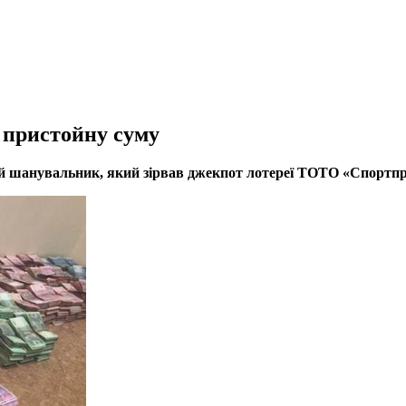
 пристойну суму
ий шанувальник, який зірвав джекпот лотереї ТОТО «Спортпро