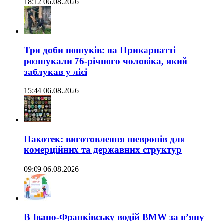
18:12 06.08.2026
Три доби пошуків: на Прикарпатті
розшукали 76-річного чоловіка, який
заблукав у лісі
15:44 06.08.2026
Пакотек: виготовлення шевронів для
комерційних та державних структур
09:09 06.08.2026
В Івано-Франківську водій BMW за п’яну