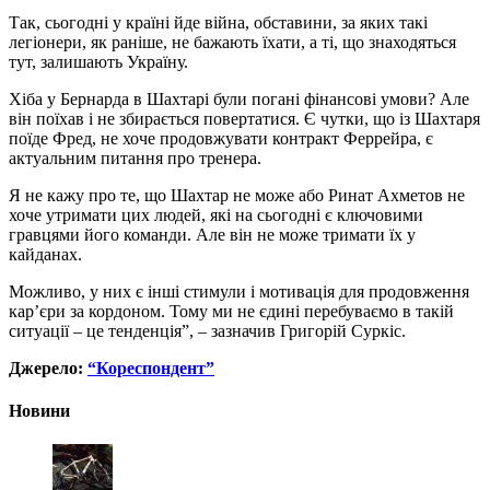
Так, сьогодні у країні йде війна, обставини, за яких такі
легіонери, як раніше, не бажають їхати, а ті, що знаходяться
тут, залишають Україну.
Хіба у Бернарда в Шахтарі були погані фінансові умови? Але
він поїхав і не збирається повертатися. Є чутки, що із Шахтаря
поїде Фред, не хоче продовжувати контракт Феррейра, є
актуальним питання про тренера.
Я не кажу про те, що Шахтар не може або Ринат Ахметов не
хоче утримати цих людей, які на сьогодні є ключовими
гравцями його команди. Але він не може тримати їх у
кайданах.
Можливо, у них є інші стимули і мотивація для продовження
кар’єри за кордоном. Тому ми не єдині перебуваємо в такій
ситуації – це тенденція”, – зазначив Григорій Суркіс.
Джерело:
“Кореспондент”
Новини