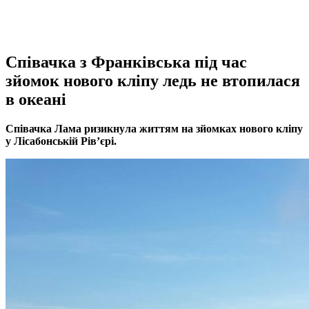
Співачка з Франківська під час
зйомок нового кліпу ледь не втопилася
в океані
Співачка Лама ризикнула життям на зйомках нового кліпу
у Лісабонській Рів’єрі.