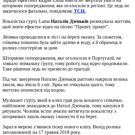
Заради ефектних кадрів Lama навіть не звертала уваги на
штормове попередження, яке оголосили в регіоні. Це ледь не
закінчилося фатально, повідомляє
ТСН.
Вокалістка гурту Lama
Наталія Дзеньків
ризикувала життям,
щоб зняти ефектне відео на пісню “Привіт, привіт”.
Зйомки проводилися в лісі і на березі океану. За сюжетом,
співачка повинна була зайти далеко в воду, а її обранець в
ролику спостерігав за цим.
Штормове попередження, яке оголосили в Португалії, не
злякало знімальну групу, тому роботу над відео продовжили.
Таке рішення ледь не призвело до трагедії.
Під час занурення Наталю Дзеньків раптово накрила велика
хвиля, яка збила її з ніг. Зірка не очікувала цього, тому
миттєво опинилася під водою.
Музикант гурту, який в кліпі грав роль коханого співачки,
найближче знаходився до Наталі Дзеньків, тому кинувся її
рятувати. Чоловік встиг вчасно витягнути вокалістку з
штормових хвиль океану і винести її на берег.
Зараз в мережі з’явився тизер нового кліпу. Вихід ролика
запланований на 17 травня 2018 року.