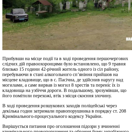
Прибувши на місце події та в ході проведення першочергових
слідчих дій правоохоронцями було встановлено, що 9 травня
близько 15 години 42-річний житель одного із сіл району,
перебуваючи в стані алкогольного сп’яніння прийшов на
місцеве кладовище, що в с. Пасічна, де здійснив наругу над
могилами, а саме вирвав із могил 8 хрестів та переніс їх із
кладовища на узбіччя дороги. В подальшому, зрозумівши, що
його помітили перехожі, втік з місця скоєння злочину.
В ході проведення розшукових заходів поліцейські через
декілька годин затримали правопорушника в порядку ст. 208
Кримінального-процесуального кодексу України.
Вирішується питання про оголошення підозри у вчиненні
кримінального правопорушення та обрання йому запобіжного