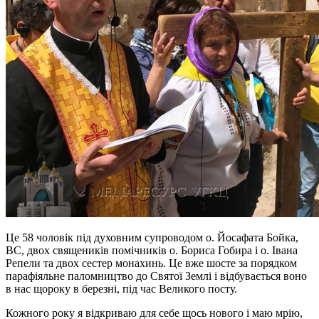
Це 58 чоловік під духовним супроводом о. Йосафата Бойка,
ВС, двох священиків помічників о. Бориса Гобира і о. Івана
Репели та двох сестер монахинь. Це вже шосте за порядком
парафіяльне паломництво до Святої Землі і відбувається воно
в нас щороку в березні, під час Великого посту.
Кожного року я відкриваю для себе щось нового і маю мрію,