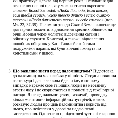
які практикує Церква від перших років її існування для
осягнення певної цілі, яку можна стисло окреслити
словами Божої Заповіді:
«Люби Господа, Бога твого,
всім твоїм серцем, усією твоєю душею і всією думкою
твоєю»
і «
Люби ближнього твого, як себе самого»
(пор.
Мт. 22, 37-39). Паломництво до Святої Землі включає ще
два гарних моменти: відновлення хресних обіцянок на
річці Йордан через молитву, відречення сатани і
обіцянку служити Христові, а також і відновлення
шлюбних обіцянок у Кані Галилейській тими
подружніми парами, які були вінчані і живуть по-
християнськи у шлюбі.
Що важливо знати перед паломництвом?
Підготовка
до паломництва має неабияку цінність. Людина повинна
знати куди і для чого вона йде чи їде, в ыншому
випадку, наражає себе та інших людей на небезпеку
втрати часу і не скористається в повноті від такої гарної
нагоди. Я перед паломництвом, зазвичай, проводжу
кілька молитовно-інформаційних зустрічей, в яких
розказую людям про ціль паломництва і користь від
нього, про небезпеки у дорозі та надаю певні
застереження. Одночасно ці підготовчі зустрічі є гарною