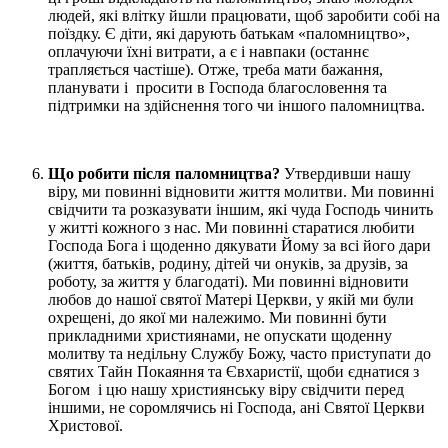
людей, які влітку йшли працювати, щоб заробити собі на
поїздку. Є діти, які дарують батькам «паломництво»,
оплачуючи їхні витрати, а є і навпаки (останнє
трапляється частіше). Отже, треба мати бажання,
планувати і просити в Господа благословення та
підтримки на здійснення того чи іншого паломництва.
Що робити після паломництва?
Утвердивши нашу
віру, ми повинні відновити життя молитви. Ми повинні
свідчити та розказувати іншим, які чуда Господь чинить
у житті кожного з нас. Ми повинні старатися любити
Господа Бога і щоденно дякувати Йому за всі його дари
(життя, батьків, родину, дітей чи онуків, за друзів, за
роботу, за життя у благодаті). Ми повинні відновити
любов до нашої святої Матері Церкви, у якій ми були
охрещені, до якої ми належимо. Ми повинні бути
прикладними християнами, не опускати щоденну
молитву та недільну Службу Божу, часто приступати до
святих Тайн Покаяння та Євхаристії, щоби єднатися з
Богом і цю нашу християнську віру свідчити перед
іншими, не соромлячись ні Господа, ані Святої Церкви
Христової.