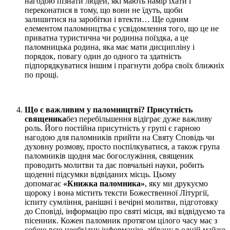
нагодою пізнати людей, які мають намір їхати і
переконатися в тому, що вони не їдуть, щоби
залишитися на заробітки і втекти… Ще одним
елементом паломництва є усвідомлення того, що це не
приватна туристична чи родинна поїздка, а це
паломницька родина, яка має мати дисципліну і
порядок, повагу один до одного та здатність
підпорядкуватися іншим і прагнути добра своїх ближніх
по прощі.
Що є важливим у паломництві? Присутність
священика
без перебільшення відіграє дуже важливу
роль. Його постійна присутність у групі є гарною
нагодою для паломників прийти на Святу Сповідь чи
духовну розмову, просто поспілкуватися, а також група
паломників щодня має богослужіння, священик
проводить молитви та дає повчальні науки, робить
щоденні підсумки відвіданих місць. Цьому
допомагає
«Книжка паломника»
, яку ми друкуємо
щороку і вона містить тексти Божественної Літургії,
іспиту сумління, ранішні і вечірні молитви, підготовку
до Сповіді, інформацію про святі місця, які відвідуємо та
пісенник. Кожен паломник протягом цілого часу має з
собою всю необхідну інформацію, зібрану в одній майже