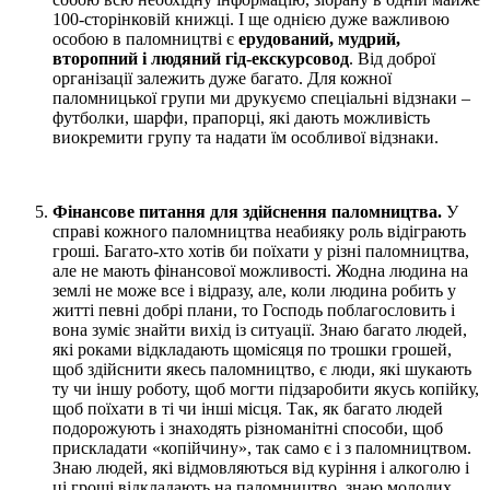
100-сторінковій книжці. І ще однією дуже важливою
особою в паломництві є
ерудований, мудрий,
второпний і людяний гід-екскурсовод
. Від доброї
організації залежить дуже багато. Для кожної
паломницької групи ми друкуємо спеціальні відзнаки –
футболки, шарфи, прапорці, які дають можливість
виокремити групу та надати їм особливої відзнаки.
Фінансове питання для здійснення паломництва.
У
справі кожного паломництва неабияку роль відіграють
гроші. Багато-хто хотів би поїхати у різні паломництва,
але не мають фінансової можливості. Жодна людина на
землі не може все і відразу, але, коли людина робить у
житті певні добрі плани, то Господь поблагословить і
вона зуміє знайти вихід із ситуації. Знаю багато людей,
які роками відкладають щомісяця по трошки грошей,
щоб здійснити якесь паломництво, є люди, які шукають
ту чи іншу роботу, щоб могти підзаробити якусь копійку,
щоб поїхати в ті чи інші місця. Так, як багато людей
подорожують і знаходять різноманітні способи, щоб
прискладати «копійчину», так само є і з паломництвом.
Знаю людей, які відмовляються від куріння і алкоголю і
ці гроші відкладають на паломництво, знаю молодих