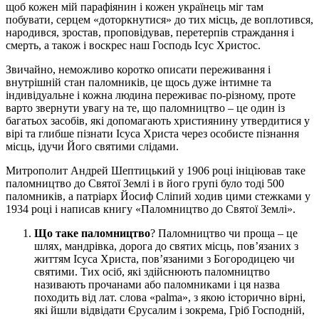
щоб кожен мій парафіянин і кожен українець міг там
побувати, серцем «доторкнутися» до тих місць, де воплотився,
народився, зростав, проповідував, перетерпів страждання і
смерть, а також і воскрес наш Господь Ісус Христос.
Звичайно, неможливо коротко описати переживання і
внутрішній стан паломників, це щось дуже інтимне та
індивідуальне і кожна людина переживає по-різному, проте
варто звернути увагу на те, що паломництво – це один із
багатьох засобів, які допомагають християнину утвердитися у
вірі та глибше пізнати Ісуса Христа через особисте пізнання
місць, ідучи Його святими слідами.
Митрополит Андрей Шептицький у 1906 році ініціював таке
паломництво до Святої Землі і в його групі було тоді 500
паломників, а патріарх Йосиф Сліпий ходив цими стежками у
1934 році і написав книгу «Паломництво до Святої Землі».
Що таке паломництво
? Паломництво чи проща – це
шлях, мандрівка, дорога до святих місць, пов’язаних з
життям Ісуса Христа, пов’язаними з Богородицею чи
святими. Тих осіб, які здійснюють паломництво
називають прочанами або паломниками і ця назва
походить від лат. слова «palma», з якою історично вірні,
які йшли відвідати Єрусалим і зокрема, Гріб Господній,