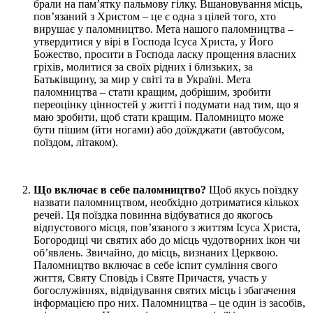
брали на пам’ятку пальмову гілку. Вшановування місць,
пов’язаний з Христом – це є одна з цілей того, хто
вирушає у паломництво. Мета нашого паломництва –
утвердитися у вірі в Господа Ісуса Христа, у Його
Божество, просити в Господа ласку прощення власних
гріхів, молитися за своїх рідних і близьких, за
Батьківщину, за мир у світі та в Україні. Мета
паломництва – стати кращим, добрішим, зробити
переоцінку цінностей у житті і подумати над тим, що я
маю зробити, щоб стати кращим. Паломницто може
бути пішим (йти ногами) або доїжджати (автобусом,
поїздом, літаком).
Що включає в себе паломництво?
Щоб якусь поїздку
назвати паломництвом, необхідно дотриматися кількох
речей. Ця поїздка повинна відбуватися до якогось
відпустового місця, пов’язаного з життям Ісуса Христа,
Богородиці чи cвятих або до місць чудотворних ікон чи
об’явлень. Звичайно, до місць, визнаних Церквою.
Паломництво включає в себе іспит сумління свого
життя, Святу Сповідь і Святе Причастя, участь у
богослужіннях, відвідування святих місць і збагачення
інформацією про них. Паломництва – це один із засобів,