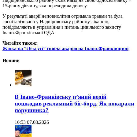
Надвірнянського району скоїв наїзд на свою односельчанку –
15-річну дівчину, яка переходила дорогу.
У результаті аварії неповнолітня отримала травми та була
госпіталізована у Надвірнянську районну лікарню,
повідомляють в управління з питань цивільного захисту
Івано-Франківської ОДА.
Читайте також:
Жінка на “Лексусі” скоїла аварію на Івано-Франківщині
Новини
В Івано-Франківську п’яний водій
пошкодив рекламний біг-борд. Як покарали
порушника?
16:53 07.08.2026